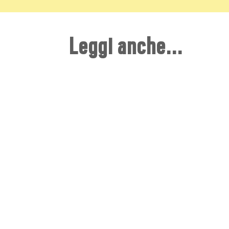
Leggi anche...
La Fondazione
SCOPRI DI PIÙ