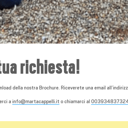
tua richiesta!
load della nostra Brochure. Riceverete una email all’indirizzo 
erci a
info@martacappelli.it
o chiamarci al
00393483732