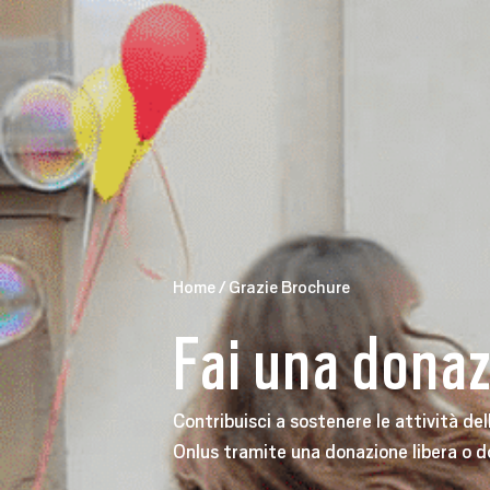
Home
/
Grazie Brochure
Fai una dona
Contribuisci a sostenere le attività de
Onlus tramite una donazione libera o 