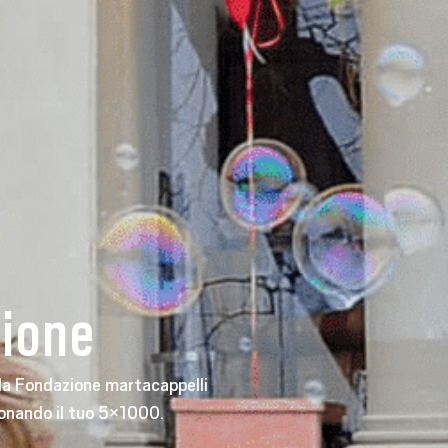
zione
lla Fondazione martacappelli
donando il tuo 5×1000.